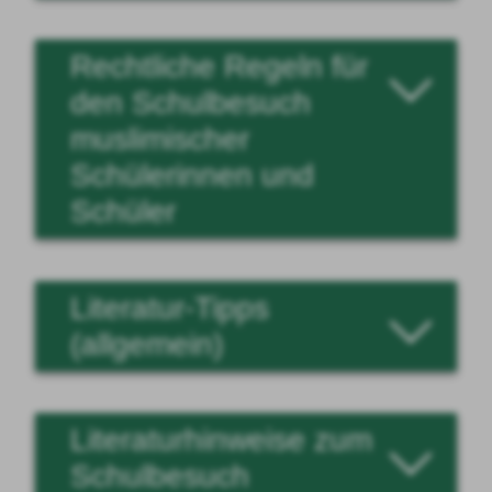
Rechtliche Regeln für
den Schulbesuch
muslimischer
Schülerinnen und
Schüler
Literatur-Tipps
(allgemein)
Literaturhinweise zum
Schulbesuch