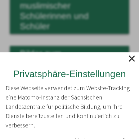
muslimischer
Schülerinnen und
Schüler
Bilder zum
Herunterladen
Privatsphäre-Einstellungen
Diese Webseite verwendet zum Website-Tracking
Vor einigen Jahren wurde ein Projekt zur
eine Matomo-Instanz der Sächsischen
Kartographierung aller
Landeszentrale für politische Bildung, um ihre
Religionsgemeinschaften in Sachsen gestartet.
Dienste bereitzustellen und kontinuierlich zu
Unter der Leitung von Dr. Harald Lamprecht ist
verbessern.
eine Karte mit sehr hoher Informationsdichte