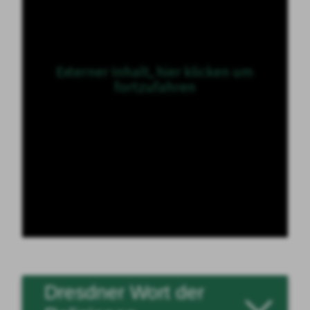
Externer Inhalt, hier klicken um
fortzufahren
Dresdner Wort der