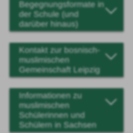
Begegnungsformate in
der Schule (und
darüber hinaus)
Kontakt zur bosnisch-
muslimischen
Gemeinschaft Leipzig
Informationen zu
muslimischen
Schülerinnen und
Schülern in Sachsen